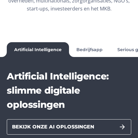
overheden, multinationals, zorgorganisaties, NGO's,
start-ups, investeerders en het MKB.
Artificial Intelligence
Bedrijfsapp
Serious
Artificial Intelligence:
slimme digitale
oplossingen
BEKIJK ONZE AI OPLOSSINGEN