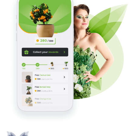
Start ontwikkeling: Wanneer de begroting
akkoord is, worden de ontwikkelwerkzaamheden
opgestart. We werken samen toe naar de eerste
mijlpaal: een geslaagde lancering.
Een app in Virtual Reality ontwikkelen kan ontelbare 
mogelijkheden creëren. Met deze technologie kan jij 
je gebruikers een compleet meeslepende ervaring 
bieden. Heb je een idee voor een Virtual Reality app 
en wil je dit verder laten uitwerken? Neem dan 
vrijblijvend 
contact
 op met DTT en laat ons jouw app 
in Virtual Reality ontwikkelen. 