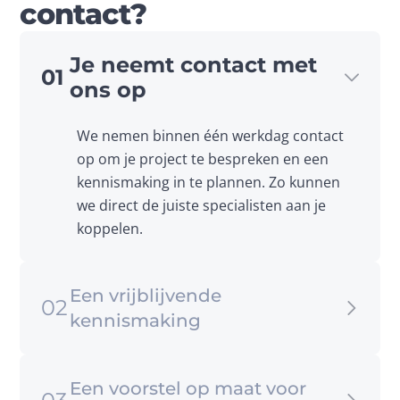
contact?
Je neemt contact met
01
ons op
We nemen binnen één werkdag contact 
op om je project te bespreken en een 
kennismaking in te plannen. Zo kunnen 
we direct de juiste specialisten aan je 
koppelen.
Een vrijblijvende
02
kennismaking
We plannen een vrijblijvende 
Een voorstel op maat voor
kennismaking, bij ons op kantoor in 