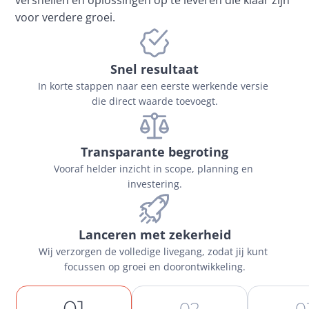
versnellen en oplossingen op te leveren die klaar zijn 
voor verdere groei.
Snel resultaat
In korte stappen naar een eerste werkende versie 
die direct waarde toevoegt.
Transparante begroting
Vooraf helder inzicht in scope, planning en 
investering.
Lanceren met zekerheid
Wij verzorgen de volledige livegang, zodat jij kunt 
focussen op groei en doorontwikkeling.
01
02
0